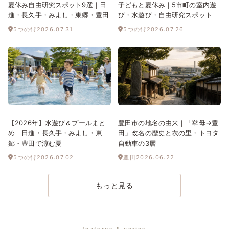
夏休み自由研究スポット9選｜日
子どもと夏休み｜5市町の室内遊
進・長久手・みよし・東郷・豊田
び・水遊び・自由研究スポット
5つの街
2026.07.31
5つの街
2026.07.26
【2026年】水遊び＆プールまと
豊田市の地名の由来｜「挙母→豊
め｜日進・長久手・みよし・東
田」改名の歴史と衣の里・トヨタ
郷・豊田で涼む夏
自動車の3層
5つの街
2026.07.02
豊田
2026.06.22
もっと見る