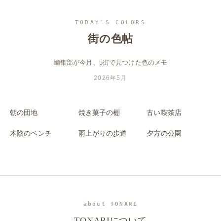
TODAY’S COLORS
街の
色帖
編集部が今月、5街で見つけた色のメモ
2026年5月
朝の団地
焼き菓子の棚
古い喫茶店
木陰のベンチ
雨上がりの歩道
夕方の公園
about TONARI
TONARIについて