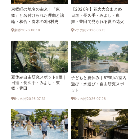
東郷町の地名の由来｜「東
【2026年】花火大会まとめ｜
郷」と名付けられた理由と諸
日進・長久手・みよし・東
輪・和合・春木の3旧村史
郷・豊田で見られる夏の花火
東郷
2026.06.18
5つの街
2026.06.15
夏休み自由研究スポット9選｜
子どもと夏休み｜5市町の室内
日進・長久手・みよし・東
遊び・水遊び・自由研究スポ
郷・豊田
ット
5つの街
2026.07.31
5つの街
2026.07.26