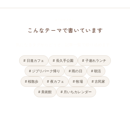
#TONARI
こんなテーマで書いています
気になるタグからどうぞ。記事一覧で絞り込めます。
# 日進カフェ
# 長久手公園
# 子連れランチ
# ジブリパーク帰り
# 雨の日
# 朝活
# 桜散歩
# 夜カフェ
# 牧場
# 古民家
# 美術館
# 月いちカレンダー