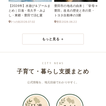
【2026年】水遊び＆プールま
豊田市の地名の由来｜「挙母→
とめ｜日進・長久手・みよ
豊田」改名の歴史と衣の里・
し・東郷・豊田で涼む夏
トヨタ自動車の3層
5つの街
2026.07.02
豊田
2026.06.22
もっと見る ＋
CITY NEWS
子育て・暮らし支援まとめ
公式情報を、地元目線でわかりやすく。