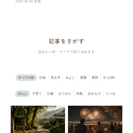
2026.05.06 更新
記事を
さがす
読みたい街・テーマで絞り込めます
すべての街
日進
長久手
みよし
東郷
豊田
5つの街
ぜんぶ
子育て
公園
おでかけ
特集
読みもの
たべる