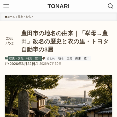
TONARI
ホーム
歴史・文化
豊田市の地名の由来｜「挙母→豊
2026
田」改名の歴史と衣の里・トヨタ
7/30
自動車の3層
歴史・文化
特集
豊田
まとめ
地名
歴史
由来
豊田
2026年6月22日
2026年7月30日