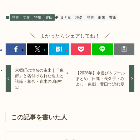
歴史・文化
特集
豊田
まとめ
地名
歴史
由来
豊田
よかったらシェアしてね！
東郷町の地名の由来｜「東
【2026年】水遊び＆プール
郷」と名付けられた理由と
まとめ｜日進・長久手・み
諸輪・和合・春木の3旧村
よし・東郷・豊田で涼む夏
史
この記事を書いた人