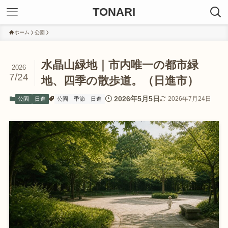
TONARI
ホーム
公園
水晶山緑地｜市内唯一の都市緑
2026
7/24
地、四季の散歩道。（日進市）
2026年5月5日
2026年7月24日
公園
日進
公園
季節
日進