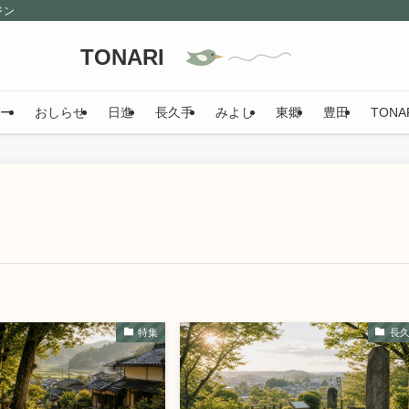
ジン
TONARI
ー
おしらせ
日進
長久手
みよし
東郷
豊田
TON
特集
長