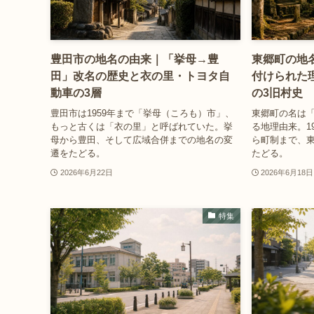
豊田市の地名の由来｜「挙母→豊
東郷町の地
田」改名の歴史と衣の里・トヨタ自
付けられた
動車の3層
の3旧村史
豊田市は1959年まで「挙母（ころも）市」、
東郷町の名は
もっと古くは「衣の里」と呼ばれていた。挙
る地理由来。1
母から豊田、そして広域合併までの地名の変
ら町制まで、
遷をたどる。
たどる。
2026年6月22日
2026年6月18日
特集