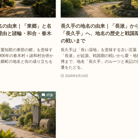
名の由来｜「東郷」と名
長久手の地名の由来｜「長湫」か
理由と諸輪・和合・春木
「長久手」へ、地名の歴史と戦国
の戦いまで
「愛知郡の東部の郷」を意味す
長久手は「長い湿地」を意味する古い言葉
906年の春木村＋諸和村合併か
「長湫」が起源。戦国期の戦いから愛・地
東郷町の地名と街の成り立ちを
博まで、地名「長久手」のルーツと表記の
遷をたどる。
2026年6月14日
特集