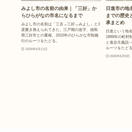
みよし市の名前の由来｜「三好」か
日進市の地
らひらがなの市名になるまで
までの歴史
承まとめ
みよし市の名前は「三吉→三好→みよし」と3
度書き換えられてきた。江戸期の改字、徳島
日進という地
県三好市との重複、2010年のひらがな市制施
1889年の町
行のルーツをたどる。
と進歩主義説
ルーツをたど
2026年6月11日
2026年6月8日