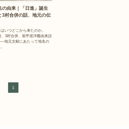
名の由来｜「日進」誕生
と3村合併の話、地元の伝
名はいつどこから来たのか。
村制、3村合併、装甲巡洋艦由来説
——地元文献にあたって地名の
る。
1