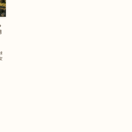
ら
期
球
変