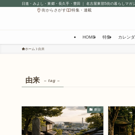
日進・みよし・東郷・長久手・豊田 ｜ 名古屋東部5街の暮らしマガ
街からさがす
特集・連載
HOME
特集
カレンダ
ホーム
由来
由来
– tag –
豊田