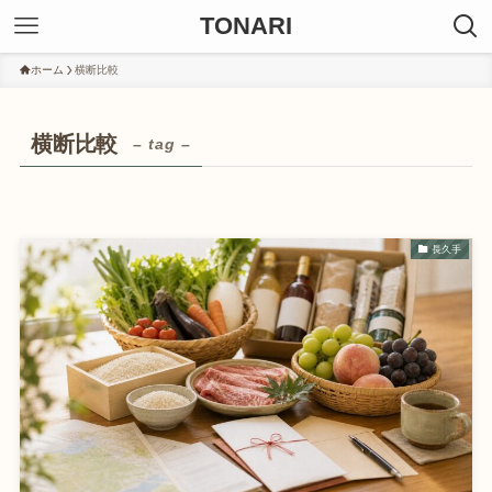
TONARI
ホーム
横断比較
横断比較
– tag –
長久手